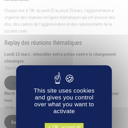
Chaque soir à 19h, du lundi 22 au jeudi 25 mars, l’agglomération a
organisé des réunions en lignes thématiques qui ont associé des
élus, des cadres de l’agglomération et des représentants de la
société civile.
Replay des réunions thématiques
Lundi 22 mars : intensifier notre action contre le changement
climatique
Transition énergétique, eaux et mobilités
Replay
This site uses cookies
Mardi 23 mars 2021 :
Garantir une meilleure qualité de vie pour
and gives you control
tous
over what you want to
Santé, solidarités, enfance & jeunesse
activate
Replay
OK, accept all