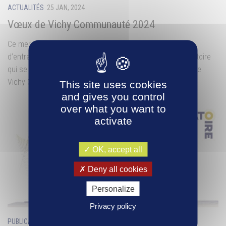
ACTUALITÉS
25 JAN, 2024
Vœux de Vichy Communauté 2024
Ce mercredi 24 janvier à 19h, ce sont plus de 450 chefs
d’entreprise, partenaires institutionnels et acteurs du territoire
qui se sont réunis autour de Frédéric Aguilera, Président de
Vichy Communauté, et des maires...
This site uses cookies
and gives you control
over what you want to
activate
OK, accept all
Deny all cookies
Personalize
Privacy policy
PUBLICATIONS VICHY COMMUNAUTÉ
5 JAN, 2024