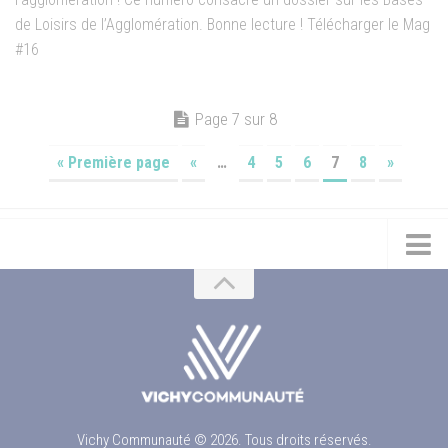
de Loisirs de l’Agglomération. Bonne lecture ! Télécharger le Mag
#16
Page 7 sur 8
« Première page
«
…
4
5
6
7
8
»
Vichy Communauté © 2026. Tous droits réservés.