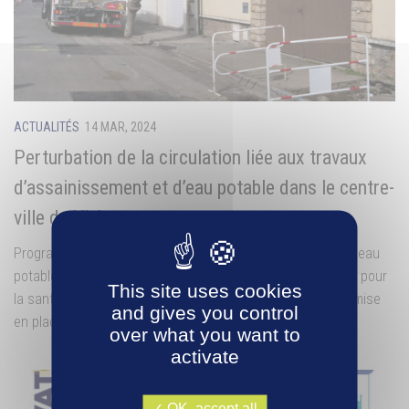
ACTUALITÉS
14 MAR, 2024
Perturbation de la circulation liée aux travaux
d’assainissement et d’eau potable dans le centre-
ville de Vichy
Programmés en deux phases, des travaux sur le réseau d’eau
potable et sur le réseau d’assainissement, indispensables pour
This site uses cookies
la santé publique et l’environnement, vont occasionner la mise
and gives you control
en place de déviations à l’extrémité de...
over what you want to
activate
OK, accept all