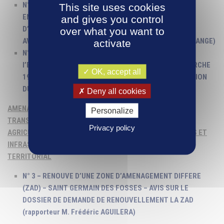
N° 1 – GROUPEMENT DE COMMANDES – GESTION,
This site uses cookies
ENTRETIEN ET MAINTENANCE D’AIRES D’ACCUEIL ET
and gives you control
D’AIRES DE GRAND PASSAGE DES GENS DU VOYAGE –
over what you want to
AVENANT N°1 22WG045 (rapporteur Mme Nicole COULANGE)
activate
N° 2 – FOURNITURE DE PRODUITS CHIMIQUES POUR
l’EPURATION DES EAUX USEES – LOT 1 ET LOT 4 – MARCHE
OK, accept all
19W_054 – AVENANT N°2 – RETRAIT DE LA DELIBERATION
DU 12 MAI 2022 (rapporteur Mme Nicole COULANGE)
Deny all cookies
AMENAGEMENT ESPACE – HABITAT ET URBANISME –
Personalize
TRANSITION ECOLOGIQUE ET ENERGIES – TRANSPORTS –
Privacy policy
AGRICULTURE – ESPACES NATURELS SENSIBLES – USAGES ET
INFRASTRUCTURES NUMERIQUES – PROJET ALIMENTAIRE
TERRITORIAL
N° 3 – RENOUVE D’UNE ZONE D’AMENAGEMENT DIFFERE
(ZAD) – SAINT GERMAIN DES FOSSES – AVIS SUR LE
DOSSIER DE DEMANDE DE RENOUVELLEMENT LA ZAD
(rapporteur M. Frédéric AGUILERA)