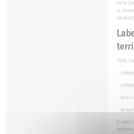
Vichy Co
la classe
labellisa
Labe
terri
Vichy Co
– collèg
– collèg
– lycée 
– groupe
Et vient
territoire