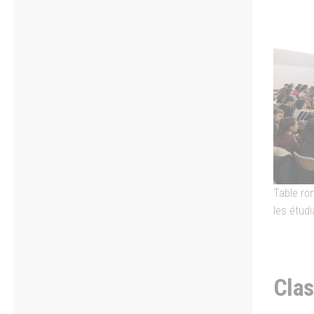
Table ro
les étud
Clas