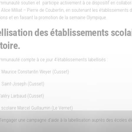
mmunauté soutien et participe activement à ce dispositif en collabora
 Alice Milliat – Pierre de Coubertin, en soutenant les établissements du
tions et en faisant la promotion de la semaine Olympique.
llisation des établissements scola
toire.
mmunauté compte à ce jour 4’établissements labellisés :
e Maurice Constantin Weyer (Cusset)
e Saint-Joseph (Cusset)
Valéry Larbaud (Cusset)
 scolaire Marcel Guillaumin (Le Vernet)
 d’engager une campagne d’aide à la labellisation auprès des écoles é
.