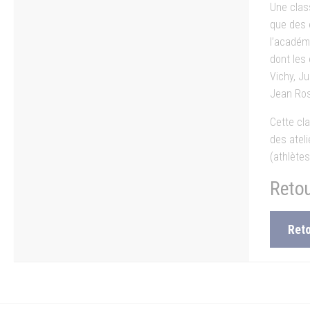
Une clas
que des 
l’académ
dont les
Vichy, J
Jean Rost
Cette cl
des atel
(athlètes
Retou
Reto