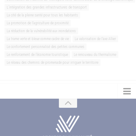
L’intégration des grandes infrastructures de transport
La cité de la pleine santé pour tous les habitants
La promotion de l’agriculture de proximité
La réduction de la vulnérabilité aux inondations
La trame verte et bleue comme cadre de vie
La valorisation de l’axe Allier
Le confortement personnalisé des petites communes
Le renforcement de l’économie touristique
Le renouveau du thermalisme
Le réseau des chemins de promenade pour irriguer le territoire