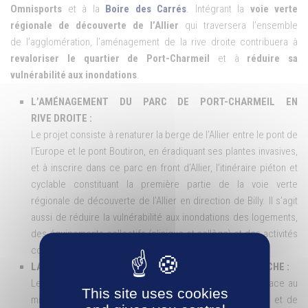
Omnisports
et à la
Boire des Carrés
. Intégrant la
voie verte
régionale de découverte de l’Allier
qui traversera l’ensemble
de l’agglomération, l’aménagement de la rive droite contribuera à
revaloriser le quartier de Port-Charmeil
et à
réduire sa
vulnérabilité aux inondations
.
L’AMÉNAGEMENT DU PARC DE PORT-CHARMEIL EN
RIVE DROITE :
Le projet consiste à renaturer la berge de l’Allier entre le pont de
l’Europe et le pont Boutiron, en éradiquant ses plantes invasives,
et à inscrire dans ce parc en front d’Allier, l’itinéraire piéton et
cyclable constituant la première partie de la voie verte
régionale de découverte de l’Allier en direction de Billy. Il s’agit
aussi de réduire la vulnérabilité aux inondations des logements,
des équipements collectifs (clinique et collège) et des activités
commerciales.
LA CRÉATION DU PARC NATUREL URBAIN EN RIVE GAUCHE :
Le parc a un triple objectif : donner une plus grande place au
This site uses cookies
milieu naturel fluvial, développer des loisirs de plein air et de