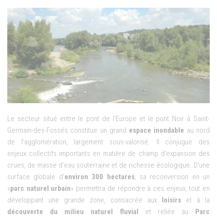
Le secteur situé entre le pont de l’Europe et le pont Noir à Saint-
Germain-des-Fossés constitue un grand
espace inondable
au nord
de l’agglomération, largement sous-valorisé. Il conjugue des
enjeux collectifs importants en matière de champ d’expansion des
crues, de masse d’eau souterraine et de richesse écologique. D’une
surface globale d’
environ 300 hectares
, sa reconversion en un
«
parc naturel urbain
» permettra de répondre à ces enjeux, tout en
développant une grande zone, consacrée aux
loisirs
et à la
découverte du milieu naturel fluvial
et reliée au
Parc