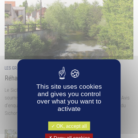
LES GRANDS PROJETS
5 AVR, 2016
Réhabilitation du Sichon en cœur urbain
This site uses cookies
Le Sichon du 5 octobre 2020 au 4 novembre 2020, dossier
and gives you control
soumis à enquête publique arrêté préfectoral d’ouverture : Avis
over what you want to
d’enquête publique Enquête publique pour l’aménagement du
activate
Sichon en Coeur Urbain : Dossier d’enquête...
OK, accept all