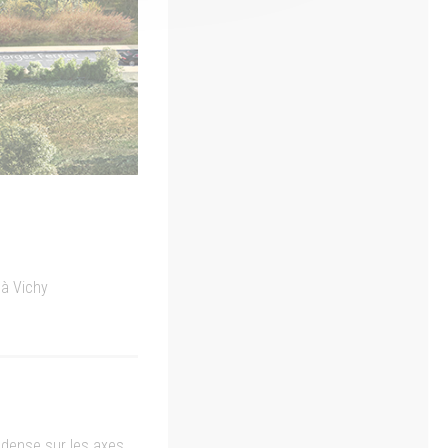
 à Vichy
n dense sur les axes