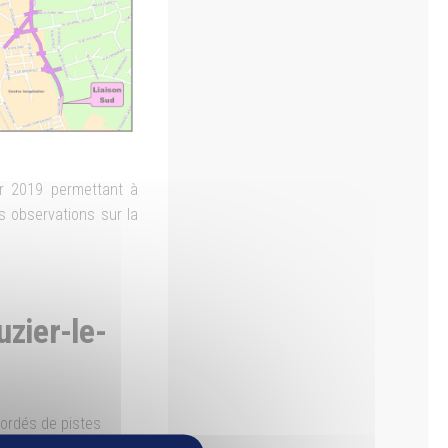
er 2019 permettant à
s observations sur la
uzier-le-
bordés de pistes