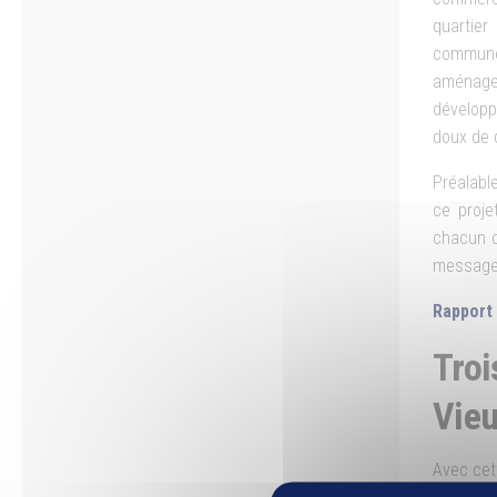
quartie
commu
aménag
développ
doux de 
Préalable
ce proje
chacun d
message
Rapport
Troi
Vie
Avec cett