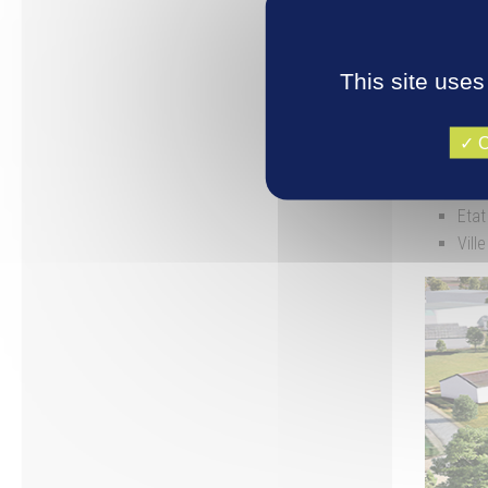
cyclable
Deux nou
ouverte à
This site uses
Coût du 
O
Financem
Dépa
Etat
Vill