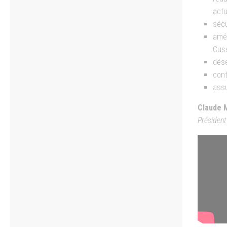
actu
sécu
amél
Cus
dése
con
assu
Claude 
Présiden