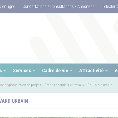
 en ligne
Concertations / Consultations / Annonces
Téléalert
s
Services
Cadre de vie
Attractivité
A
ne agglomération de projets
»
Grands chantiers et travaux
»
Boulevard urbain
VARD URBAIN