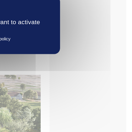
il sur cette liaison
ant to activate
policy