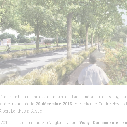
ère tranche du boulevard urbain de l’agglomération de Vichy, b
 a été inaugurée le
20 décembre 2013
. Elle reliait le Centre Hospita
 Albert-Londres à Cusset.
 2016, la communauté d’agglomération
Vichy Communauté lan