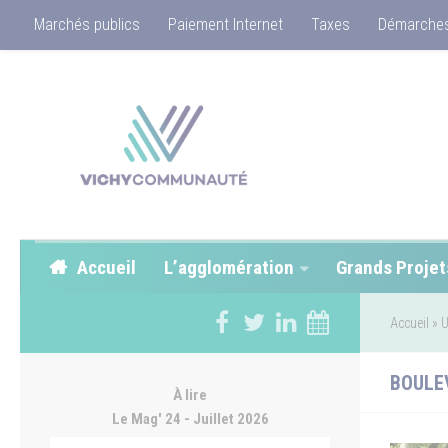
Marchés publics
Paiement Internet
Taxes
Démarches
Accueil
L’agglomération
Grands Projet
Accueil
»
U
BOULE
À lire
Le Mag' 24 - Juillet 2026