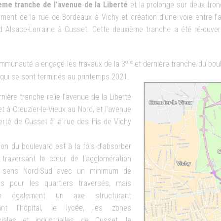
ème tranche de l’avenue de l
a Liberté
et la prolonge sur deux tro
ement de la rue de Bordeaux à Vichy et création d’une voie entre l’
d Alsace-Lorraine à Cusset. Cette deuxième tranche a été ré-ouvert
ème
mmunauté a engagé les travaux de la 3
et dernière tranche du boul
) qui se sont terminés au printemps 2021.
nière tranche relie l’avenue de la Liberté
t à Creuzier-le-Vieux au Nord, et l’avenue
berté de Cusset à la rue des Iris de Vichy
ion du boulevard est à la fois d’absorber
c traversant le cœur de l’agglomération
 sens Nord-Sud avec un minimum de
es pour les quartiers traversés, mais
tue également un axe structurant
ant l’hôpital, le lycée, les zones
iales et industrielles de Cusset, le