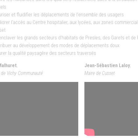
els
riser et fluidifier les déplacements de l’ensemble des usagers
iorer l’accès au Centre hospitalier, aux lycées, aux zones commerciale
set
nclaver les grands secteurs d’habitats de Presles, des Garets et d
tribuer au développement des modes de déplacements doux
rer la qualité paysagère des secteurs traversés
Malhuret
,
Jean-Sébastien Laloy
,
t de Vichy Communauté
Maire de Cusset