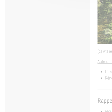
(c) Ateli
Autres t
Liai
Réno
Rappel
rédu