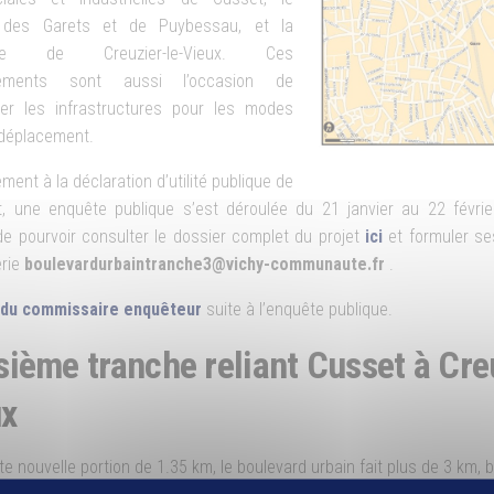
r des Garets et de Puybessau, et la
ne de Creuzier-le-Vieux. Ces
ements sont aussi l’occasion de
er les infrastructures pour les modes
déplacement.
ment à la déclaration d’utilité publique de
t, une enquête publique s’est déroulée du 21 janvier au 22 févri
e pourvoir consulter le dossier complet du projet
ici
et formuler se
rie
boulevardurbaintranche3@vichy-communaute.fr
.
 du commissaire enquêteur
suite à l’enquête publique.
sième tranche reliant Cusset à Cre
ux
e nouvelle portion de 1.35 km, le boulevard urbain fait plus de 3 km, 