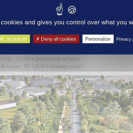
s sécurisées et offrant une large place aux espaces verts.
veaux giratoires sont aménagés, rue de Romainville et route de Charme
 la circulation depuis le 1er avril 2021.
 cookies and gives you control over what you w
projet
: 4,4M€HT
K, accept all
Deny all cookies
Personalize
Privacy 
ent :
rtement : 58 333 € pour les enrobés de la RD27
 (DSIL) : 225 000 € (pour la piste cyclable)
e de Cusset : 291 128,49 € (éclairage public)