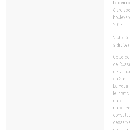
la deuxi
élargiss
boulevar
2017.
Vichy Co
à droite
Cette der
de Cusse
de la Li
au Sud.
La vocat
le trafi
dans le
nuisanc
consti
desserv
commerc