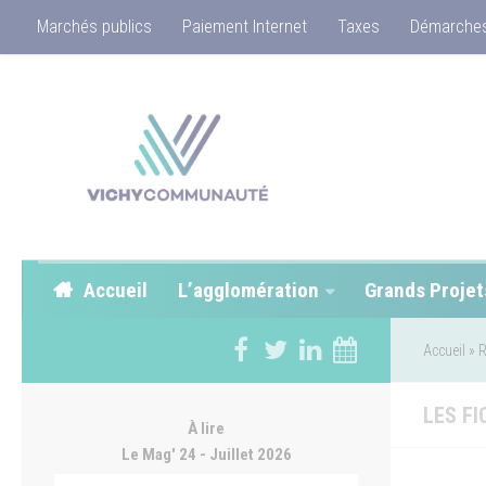
Marchés publics
Paiement Internet
Taxes
Démarches
Accueil
L’agglomération
Grands Projet
Accueil
»
R
LES F
À lire
Le Mag' 24 - Juillet 2026