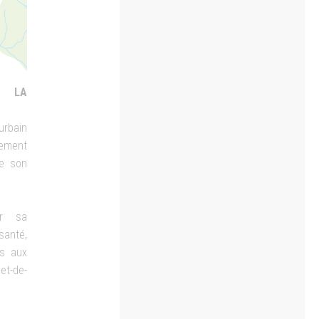
E LA
urbain
gement
de son
er sa
santé,
es aux
t-de-