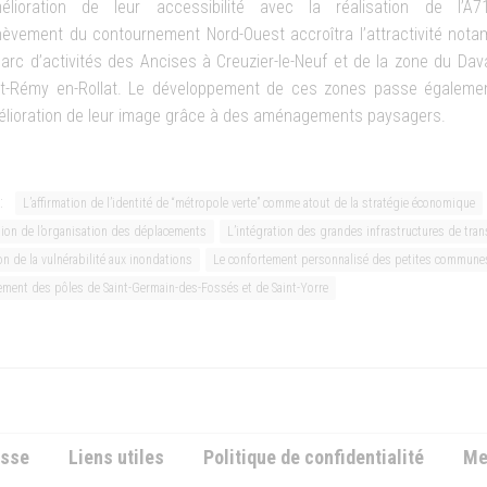
mélioration de leur accessibilité avec la réalisation de l’A
hèvement du contournement Nord-Ouest accroîtra l’attractivité not
arc d’activités des Ancises à Creuzier-le-Neuf et de la zone du Dav
nt-Rémy en-Rollat. Le développement de ces zones passe égaleme
élioration de leur image grâce à des aménagements paysagers.
:
L’affirmation de l’identité de “métropole verte” comme atout de la stratégie économique
tion de l’organisation des déplacements
L’intégration des grandes infrastructures de tra
on de la vulnérabilité aux inondations
Le confortement personnalisé des petites commune
ement des pôles de Saint-Germain-des-Fossés et de Saint-Yorre
esse
Liens utiles
Politique de confidentialité
Me