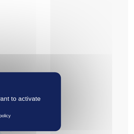
ant to activate
policy