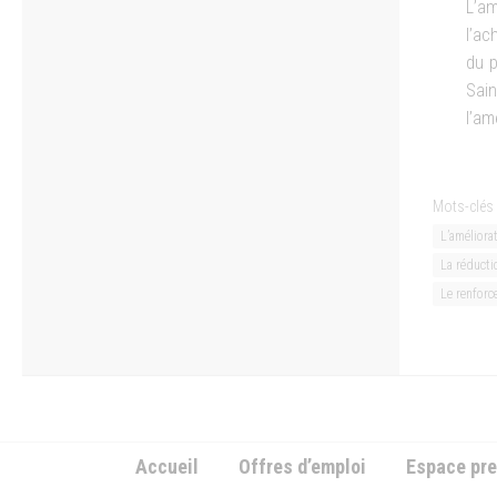
L’a
l’ac
du p
Sai
l’am
Mots-clés 
L’améliora
La réducti
Le renforc
Accueil
Offres d’emploi
Espace pr