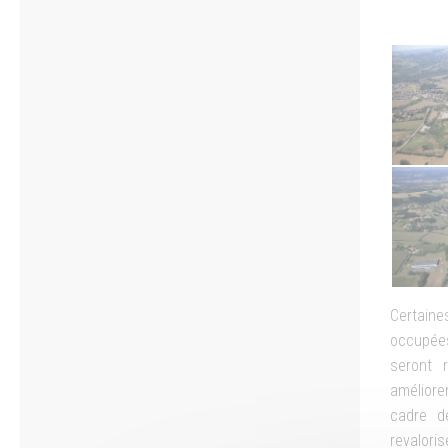
Certain
occupé
seront r
améliore
cadre d
revalori