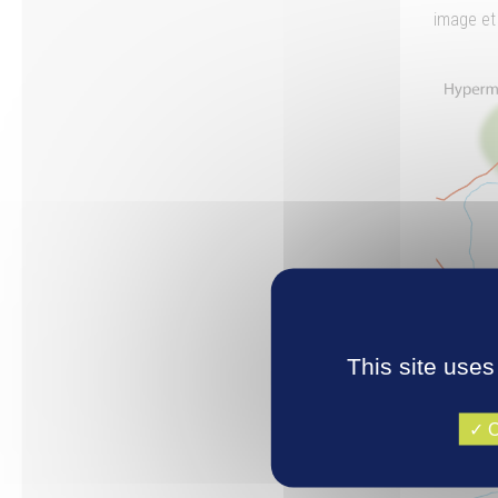
image et
This site uses
O