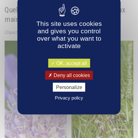
Quelques plantes et animaux des milieux
maintenus ouverts par les moutons
This site uses cookies
and gives you control
Cliquez sur les images pour les découvrir en plein écran
over what you want to
activate
OK, accept all
Deny all cookies
Personalize
Privacy policy