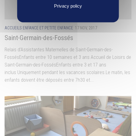
Privacy policy
ACCUEILS ENFANCE ET PETITE ENFANCE
17 NOV, 2017
Saint-Germain-des-Fossés
Relais d’Assistantes Maternelles de Saint-Germain-des-
FossésEnfants entre 10 semaines et 3 ans Accueil de Loisirs de
Saint-Germain-des-FossésEnfants entre 3 et 17 ans
inclus Uniquement pendant les vacances scolaires.Le matin, les
enfants doivent être déposés entre 7h30 et...