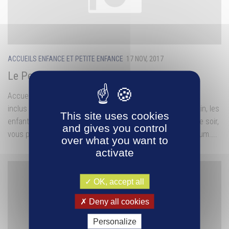
ACCUEILS ENFANCE ET PETITE ENFANCE
17 NOV, 2017
Le Petit Prince
Accueil de loisirs Le Petit PrinceEnfants entre 3 et 17 ans
inclus Uniquement pendant les vacances scolaires.Le matin, les
This site uses cookies
enfants doivent être déposés entre 7h30 et 9h maximumLe soir,
and gives you control
vous pouvez venir les chercher entre 17h et 18h30 maximum....
over what you want to
activate
OK, accept all
Deny all cookies
Personalize