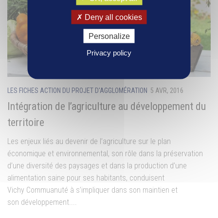
Deny all cookies
Personalize
Privacy policy
LES FICHES ACTION DU PROJET D'AGGLOMÉRATION
5 AVR, 2016
Intégration de l’agriculture au développement du
territoire
Les enjeux liés au devenir de l’agriculture sur le plan
économique et environnemental, son rôle dans la préservation
d’une diversité des paysages et dans la production d’une
alimentation saine pour ses habitants, conduisent
Vichy Commuanuté à s’impliquer dans son maintien et
son développement....