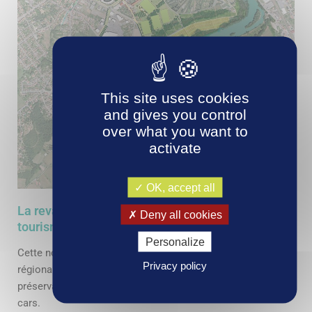
This site uses cookies
and gives you control
over what you want to
activate
OK, accept all
La revalorisation des activités de loisirs et de
Deny all cookies
tourisme
Personalize
Cette nouvelle desserte, qui intégrera la voie verte
Privacy policy
régionale de découverte de l’Allier, favorisera la
préservation des jardins familiaux et l’accueil des camping-
cars.