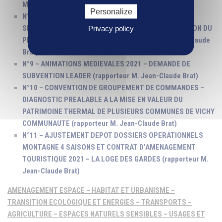
M. Jean-Sébastien Laloy)
Personalize
N°8 – SPORT / TOURISME – CONSTRUCTION DU POLE
SPORTIF DE PLEINE NATURE A LAVOINE – APPROBATION DU
Privacy policy
PROGRAMME DE L’OPERATION (rapporteur M. Jean-Claude
Brat)
N°9 – ANIMATIONS MEDIEVALES 2021 – DEMANDE DE
SUBVENTION LEADER (rapporteur M. Jean-Claude Brat)
N°10 – CONVENTION DE GROUPEMENT DE COMMANDES –
DIAGNOSTIC PREALABLE A LA MISE EN VALEUR DU
PATRIMOINE THERMAL DE PLUSIEURS COMMUNES DE VICHY
COMMUNAUTE (rapporteur M. Jean-Claude Brat)
N°11 – AJUSTEMENT DEPOT DOSSIERS OPERATIONNELS
MONTAGNE 4 SAISONS ET CONTRAT D’AMENAGEMENT
TOURISTIQUE 2021 – LA LOGE DES GARDES (rapporteur M.
Jean-Claude Brat)
AMENAGEMENT ESPACE – HABITAT ET URBANISME –
TRANSITION ECOLOGIQUE ET ENERGIES – TRANSPORTS –
AGRICULTURE – ESPACES NATURELS SENSIBLES – USAGES ET