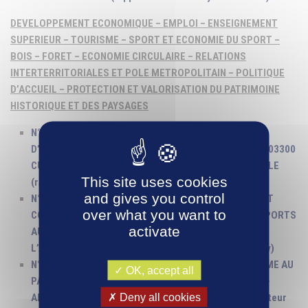
DEVELOPPEMENT ECONOMIQUE – EMPLOI – ENSEIGNEMENT
SUPERIEUR – TOURISME – SPORT ET ECONOMIE DU SPORT –
BOIS – FORET – ECONOMIE CIRCULAIRE – RELATIONS
INTERTERRITORIALES ET POLE METROPOLITAIN – POLITIQUE
D’ACCUEIL – PROTECTION ET VALORISATION DU PATRIMOINE
HISTORIQUE ET DES PAYSAGES
N°5 – DEVELOPPEMENT ECONOMIQUE – PROJET
D’EXTENSION DE L’USINE DRADURA – ZA LES GRAVES 03300
CUSSET – APPROBATION DE L’AVANT-PROJET DETAILLE
This site uses cookies
(rapporteur M. Jean-Sébastien Laloy)
and gives you control
N°6 – SPORT – RENOVATION DES ESPACES PUBLICS ET
over what you want to
CONSTRUCTION D’UNE PASSERELLE AU PARC OMNISPORTS
activate
AUVERGNE RHÔNE ALPES VICHY – APPROBATION DE
L’AVANT-PROJET (rapporteur M. Jean-Sébastien Laloy)
N°7 – SPORT – CONSTRUCTION D’UN POLE ATHLETISME AU
OK, accept all
PARC OMNISPORTS RHÔNE ALPES AUVERGNE VICHY –
Deny all cookies
APPROBATION DE L’AVANT-PROJET DETAILLE (rapporteur