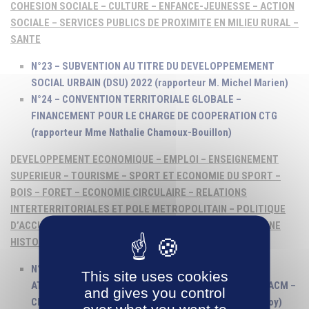
COHESION SOCIALE – CULTURE – ENFANCE-JEUNESSE – ACTION
SOCIALE – SERVICES PUBLICS DE PROXIMITE EN MILIEU RURAL –
SANTE
N°23 – SUBVENTION AU TITRE DU DEVELOPPEMEMENT
SOCIAL URBAIN (DSU) 2022 (rapporteur M. Michel Marien)
N°24 – CONVENTION TERRITORIALE GLOBALE –
FINANCEMENT POUR LE CHARGE DE COOPERATION CTG
(rapporteur Mme Nathalie Chamoux-Bouillon)
DEVELOPPEMENT ECONOMIQUE – EMPLOI – ENSEIGNEMENT
SUPERIEUR – TOURISME – SPORT ET ECONOMIE DU SPORT –
BOIS – FORET – ECONOMIE CIRCULAIRE – RELATIONS
INTERTERRITORIALES ET POLE METROPOLITAIN – POLITIQUE
D’ACCUEIL – PROTECTION ET VALORISATION DU PATRIMOINE
HISTORIQUE ET DES PAYSAGES
N°25 – Aides A l’IMMOBILIER D’ENTREPRISES –
This site uses cookies
ATTRIBUTION DE SUBVENTION – ACM FRANCE/ SASU ACM –
and gives you control
CREUZIER LE NEUF (rapporteur M. Jean-Sébastien Laloy)