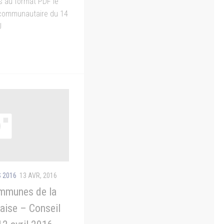
s au format PDF le
 communautaire du 14
U
 2016
13 AVR, 2016
mmunes de la
ise – Conseil