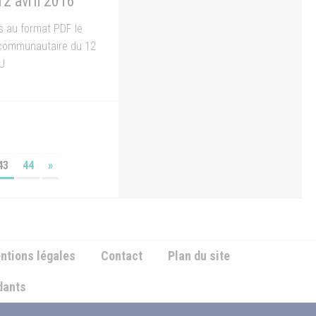
2 avril 2016
s au format PDF le
 communautaire du 12
U
43
44
»
ntions légales
Contact
Plan du site
ndants