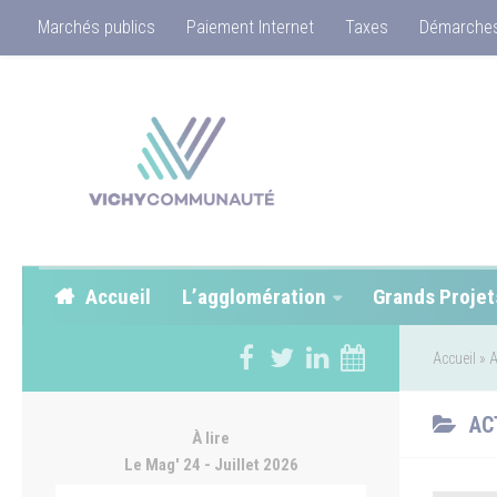
Marchés publics
Paiement Internet
Taxes
Démarches
Accueil
L’agglomération
Grands Projet
Accueil
»
A
AC
À lire
Le Mag' 24 - Juillet 2026