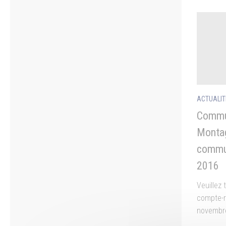
ACTUALIT
Commu
Montag
commu
2016
Veuillez
compte-r
novembr