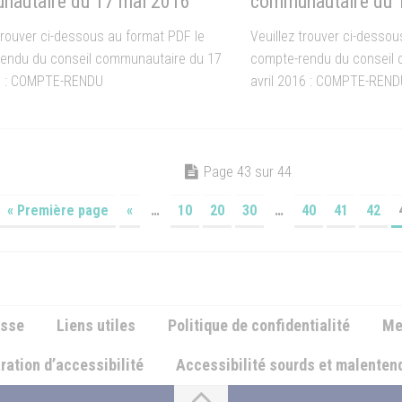
autaire du 17 mai 2016
communautaire du 1
 trouver ci-dessous au format PDF le
Veuillez trouver ci-dessou
endu du conseil communautaire du 17
compte-rendu du conseil
6 : COMPTE-RENDU
avril 2016 : COMPTE-REND
Page 43 sur 44
« Première page
«
…
10
20
30
…
40
41
42
esse
Liens utiles
Politique de confidentialité
Me
ration d’accessibilité
Accessibilité sourds et malente