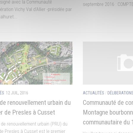
a signé avec la Communauté
septembre 2016 : COMPT
ration Vichy Val d’Allier -présidée par
lhuret...
ÉS
12 JUIL, 2016
ACTUALITÉS
/
DÉLIBERATIONS
 de renouvellement urbain du
Communauté de co
er de Presles à Cusset
Montagne bourbonna
communautaire du 1
t de renouvellement urbain (PRU) du
 de Presles à Cusset est le premier