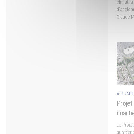
climat, 
d’agglomé
Claude Ma
ACTUALIT
Projet
quarti
Le Proje
quartier