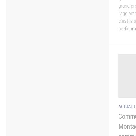
grand pr
l’agglomé
c’est la 
préfigura
ACTUALIT
Commu
Montag