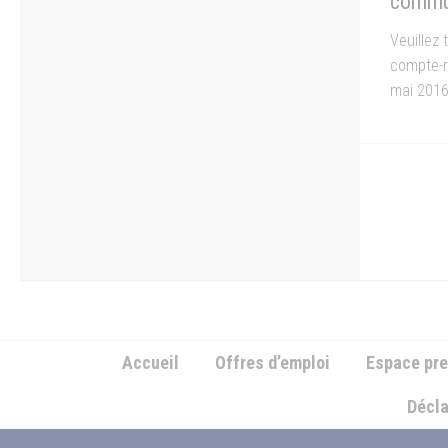
commun
Veuillez
compte-r
mai 201
Accueil
Offres d’emploi
Espace pr
Décla