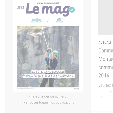
ACTUALIT
Commu
Montag
commu
2016
Veuillez
compte-r
- Télécharger ce numéro
décembr
- Retrouver toutes nos publications