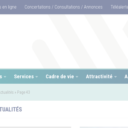
 en ligne
Concertations / Consultations / Annonces
Téléalert
s
Services
Cadre de vie
Attractivité
A
ctualités
»
Page 43
TUALITÉS