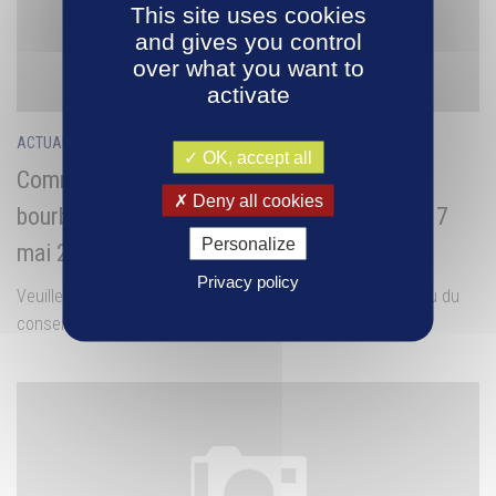
This site uses cookies
and gives you control
over what you want to
activate
ACTUALITÉS
/
DÉLIBERATIONS 2016
18 MAI, 2016
OK, accept all
Communauté de communes de la Montagne
Deny all cookies
bourbonnaise – Conseil communautaire du 17
Personalize
mai 2016
Privacy policy
Veuillez trouver ci-dessous au format PDF le compte-rendu du
conseil communautaire du 17 mai 2016 : COMPTE-RENDU