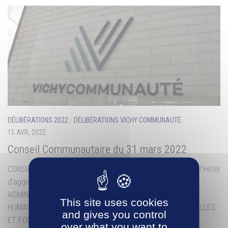
DÉLIBÉRATIONS 2022
/
DÉLIBÉRATIONS VICHY COMMUNAUTÉ
15 AVR, 2022
Conseil Communautaire du 31 mars 2022
CONSEIL COMMUNAUTAIREJEUDI 31 mars 2021 à 18 H 00à l’Hôtel
d’agglomération de Vichy Communauté ORDRE DU JOUR
ADMINISTRATION GENERALE – FINANCES – RESSOURCES
This site uses cookies
HUMAINES – MUTUALISATION – POLITIQUES CONTRACTUELLES
and gives you control
ET FONDS EUROPEENS N°1 –...
over what you want to