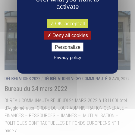
activate
OK, accept all
Deny all cookies
Personalize
Privacy policy
DÉLIBÉRATIONS 2022
/
DÉLIBÉRATIONS VICHY COMMUNAUTÉ
8 AVR, 2022
Bureau du 24 mars 2022
BUREAU COMMUNAUTAIRE JEUDI 24 MARS 2022 à 18 H 00Hôtel
d’Agglomération ORDRE DU JOUR ADMINISTRATION GENERALE –
FINANCES – RESSOURCES HUMAINES – MUTUALISATION –
POLITIQUES CONTRACTUELLES ET FONDS EUROPEENS N° 1 –
mise à...