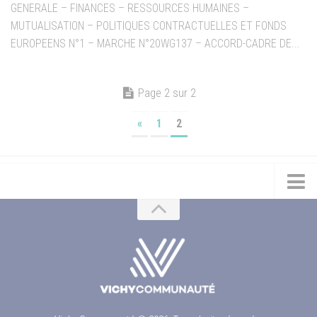
GENERALE – FINANCES – RESSOURCES HUMAINES –
MUTUALISATION – POLITIQUES CONTRACTUELLES ET FONDS
EUROPEENS N°1 – MARCHE N°20WG137 – ACCORD-CADRE DE...
Page 2 sur 2
«
1
2