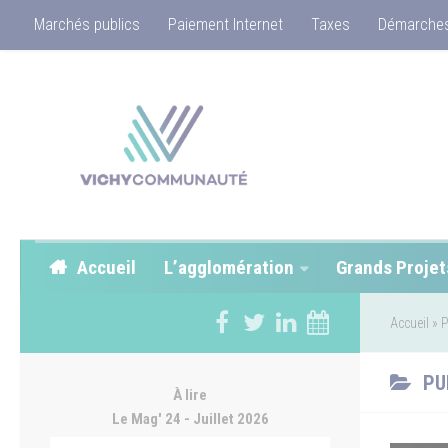
Marchés publics
Paiement Internet
Taxes
Démarches
Accueil
L’agglomération
Grands Projet
Accueil
»
P
PU
À lire
Le Mag' 24 - Juillet 2026