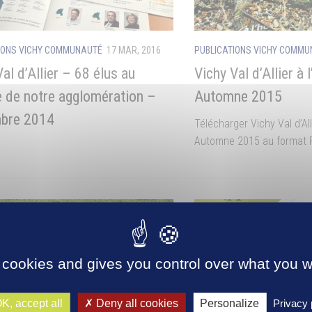
IONS VICHY COMMUNAUTÉ
17 MAR, 2016
PUBLICATIONS VICHY COMM
al d’Allier – 68 élus au
Vichy Val d’Allier à
e de notre agglomération –
Automne 2015
bre 2014
Télécharger Vichy Val d’All
Automne 2015 au format 
 cookies and gives you control over what you w
K, accept all
Deny all cookies
Personalize
Privacy 