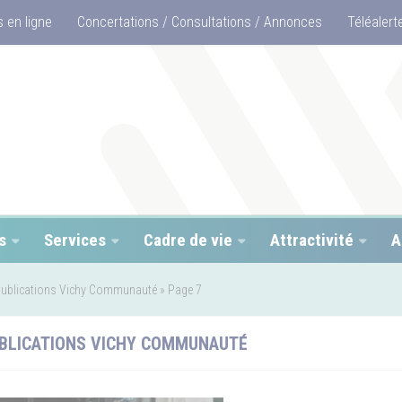
 en ligne
Concertations / Consultations / Annonces
Téléalert
s
Services
Cadre de vie
Attractivité
A
ublications Vichy Communauté
»
Page 7
BLICATIONS VICHY COMMUNAUTÉ