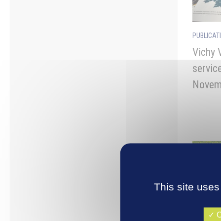
PUBLICAT
Vichy V
servic
Novem
This site uses
O