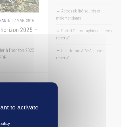
Accessibilité sourds et
malentendants
UNAUTÉ
17 MAR, 2016
 l’horizon 2025 –
Portail Cartographique (accès
réservé)
ier à l’horizon 2025 –
Plateforme ALVEA (accès
PDF
réservé)
ant to activate
policy