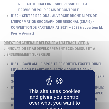
RESEAU DE CHALEUR – SUPPRESSION DE LA
PROVISION POUR FRAIS DE CONTROLE
N°30 – CENTRE REGIONAL AUVERGNE RHONE ALPES DE
L’INFORMATION GEOGRAPHIQUE REGIONAL (CRAIG) –
CONVENTION DE PARTENARIAT 2021 – 2023 (rapporteur M.
Pierre Bonnet)
DIRECTION GENERALE DELEGUEE A L’ATTRACTIVITE, A
L’INNOVATION ET AU DEVELOPPEMENT ECONOMIQUE ET A
L’ENSEIGNEMENT SUPERIEUR
N°31 – CAVILAM – DISPOSITF DE SOUTIEN EXCEPTIONNEL
LIE A LA CRISE SANITAIRE -ACTION PRIORITAIRE N°1 :
REMISE GRACIEUSE DE REDEVANCE (rapporteur M. François
Sennepin)
N°32 – PLAN LOCAL POUR L’INSERTION ET L’EMPLOI (PLIE)
This site uses cookies
– SUBVENTION D’INVESTISSEMENTS ASSOCIATION EMPLOI
and gives you control
DEVELOPPEMENT DURABLE EX (PAIN CONTRE LA FAIM)
over what you want to
(rapporteur Mme Annie Corne)
activate